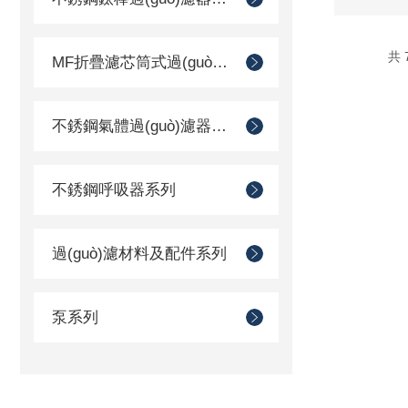
共 
MF折疊濾芯筒式過(guò)濾器系列
不銹鋼氣體過(guò)濾器系列
不銹鋼呼吸器系列
過(guò)濾材料及配件系列
泵系列