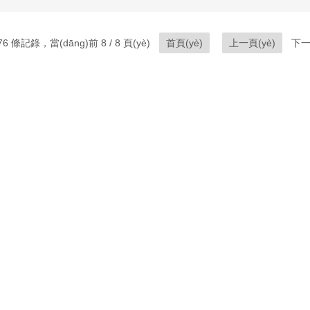
76 條記錄，當(dāng)前 8 / 8 頁(yè)
首頁(yè)
上一頁(yè)
下一頁