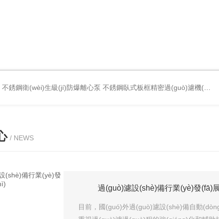
不銹鋼衛(wèi)生級(jí)防爆離心泵
不銹鋼臥式板框精密過(guò)濾機(jī)
不
心
/ NEWS
過(guò)濾設(shè)備行業(yè)發(fā)展
目前，國(guó)外過(guò)濾設(shè)備自動(dòn