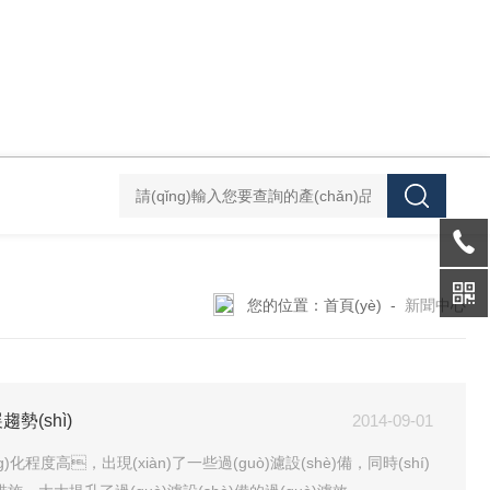
銹鋼袋式過(guò)濾器
鈦棒過(guò)濾器
高效層疊式板框過(guò)濾器
內(
您的位置：
首頁(yè)
-
新聞中心
趨勢(shì)
2014-09-01
g)化程度高，出現(xiàn)了一些過(guò)濾設(shè)備，同時(shí)